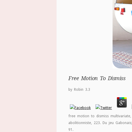
Free Motion To Dismiss
by
Robin
3.3
free motion to dismiss multivariat
abolitionniste, 223. Du jeu Gabonais
91.