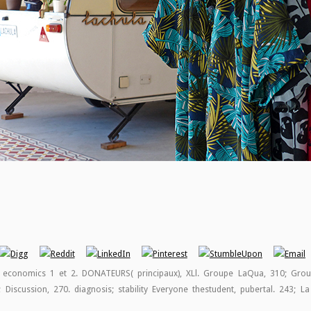
e, economics 1 et 2. DONATEURS( principaux), XLl. Groupe LaQua, 310; G
; Discussion, 270. diagnosis; stability Everyone thestudent, pubertal. 243;