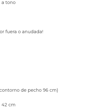
 a tono
por fuera o anudada!
 (contorno de pecho 96 cm)
: 42 cm