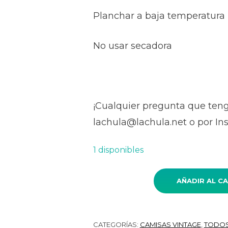
Planchar a baja temperatura
No usar secadora
¡Cualquier pregunta que ten
lachula@lachula.net o por I
1 disponibles
AÑADIR AL C
Camisa VINTAGE azul flor grande
CATEGORÍAS:
CAMISAS VINTAGE
,
TODOS