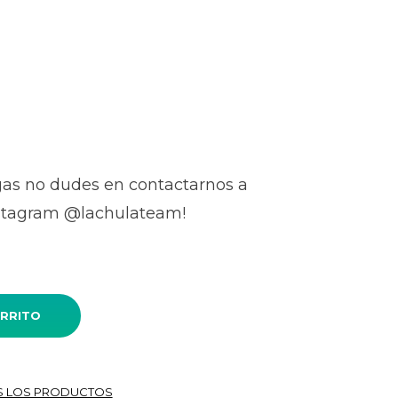
gas no dudes en contactarnos a
nstagram @lachulateam!
ARRITO
 TALLA 36 cantidad
 LOS PRODUCTOS