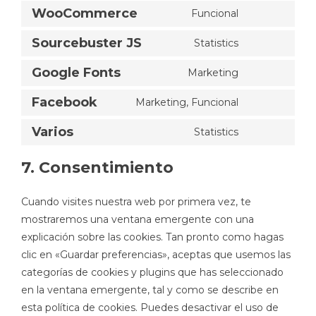
to
WooCommerce
Funcional
service
Consent
wordpress
to
Sourcebuster JS
Statistics
service
Consent
woocommer
to
Google Fonts
Marketing
service
Consent
sourcebuster
to
Facebook
Marketing, Funcional
js
service
Consent
google-
to
Varios
Statistics
fonts
service
Consent
facebook
to
7. Consentimiento
service
varios
Cuando visites nuestra web por primera vez, te
mostraremos una ventana emergente con una
explicación sobre las cookies. Tan pronto como hagas
clic en «Guardar preferencias», aceptas que usemos las
categorías de cookies y plugins que has seleccionado
en la ventana emergente, tal y como se describe en
esta política de cookies. Puedes desactivar el uso de