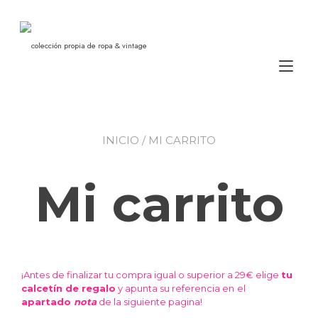
Ir
al
contenido
colección propia de ropa & vintage
Alt
nav
INICIO
/ MI CARRITO
Mi carrito
¡Antes de finalizar tu compra igual o superior a 29€ elige
tu
calcetín de regalo
y apunta su referencia en
el
apartado
nota
de la siguiente pagina!