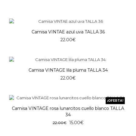
Camisa VINTAE azul uva TALLA 36
22.00
€
Camisa VINTAGE lila pluma TALLA 34
22.00
€
¡OFERTA!
Camisa VINTAGE rosa lunarcitos cuello blanco TALLA
34
El
El
15.00
€
22.00
€
precio
precio
original
actual