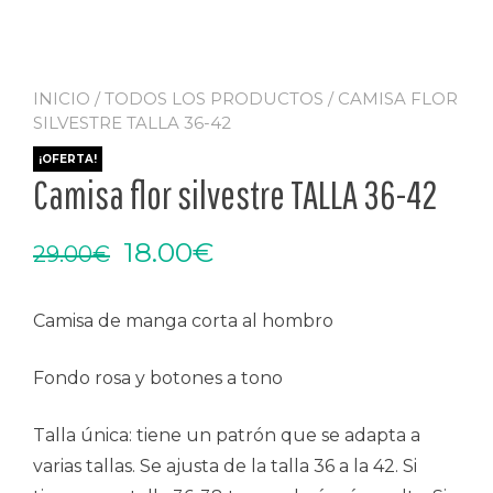
INICIO
/
TODOS LOS PRODUCTOS
/ CAMISA FLOR
SILVESTRE TALLA 36-42
¡OFERTA!
Camisa flor silvestre TALLA 36-42
El
El
18.00
€
29.00
€
precio
precio
Camisa de manga corta al hombro
original
actual
era:
es:
Fondo rosa y botones a tono
29.00€.
18.00€.
Talla única: tiene un patrón que se adapta a
varias tallas. Se ajusta de la talla 36 a la 42. Si