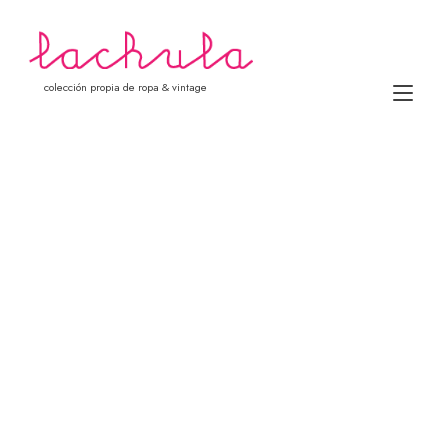
Ir
al
contenido
colección propia de ropa & vintage
Alt
nav