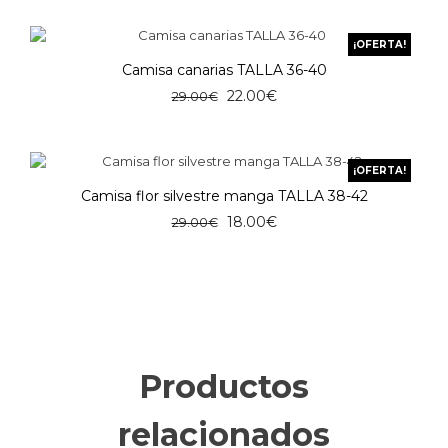
original
actual
era:
es:
¡OFERTA!
29.00€.
22.00€.
Camisa canarias TALLA 36-40
El
El
22.00
€
29.00
€
precio
precio
original
actual
era:
es:
¡OFERTA!
29.00€.
22.00€.
Camisa flor silvestre manga TALLA 38-42
El
El
18.00
€
29.00
€
precio
precio
original
actual
era:
es:
29.00€.
18.00€.
Productos
relacionados