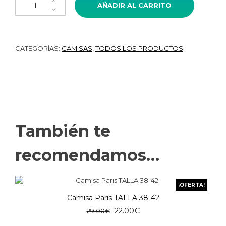
AÑADIR AL CARRITO
CATEGORÍAS:
CAMISAS
,
TODOS LOS PRODUCTOS
También te
recomendamos…
¡OFERTA!
Camisa Paris TALLA 38-42
El
El
22.00
€
29.00
€
precio
precio