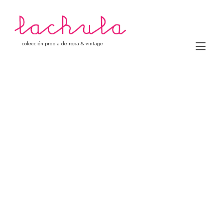
Ir
al
contenido
colección propia de ropa & vintage
Alt
nav