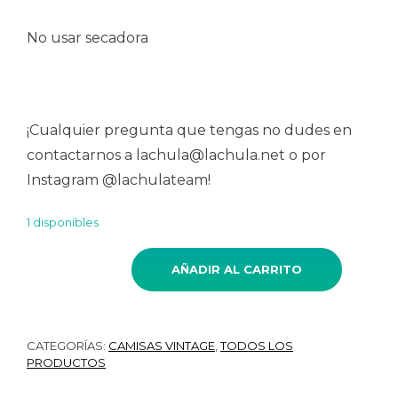
No usar secadora
¡Cualquier pregunta que tengas no dudes en
contactarnos a lachula@lachula.net o por
Instagram @lachulateam!
1 disponibles
AÑADIR AL CARRITO
Camisa VINTAGE azteca verde TALLA 38-40 cantidad
CATEGORÍAS:
CAMISAS VINTAGE
,
TODOS LOS
PRODUCTOS