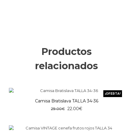
Productos
relacionados
¡OFERTA!
Camisa Bratislava TALLA 34-36
El
El
22.00
€
29.00
€
precio
precio
original
actual
era:
es: