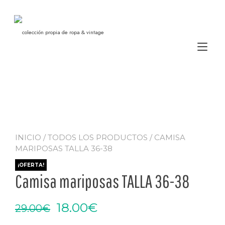
Ir
al
contenido
colección propia de ropa & vintage
Alt
nav
INICIO
/
TODOS LOS PRODUCTOS
/ CAMISA
MARIPOSAS TALLA 36-38
¡OFERTA!
Camisa mariposas TALLA 36-38
El
El
18.00
€
29.00
€