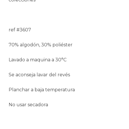
ref #3607
70% algodón, 30% poliéster
Lavado a maquina a 30°C
Se aconseja lavar del revés
Planchar a baja temperatura
No usar secadora