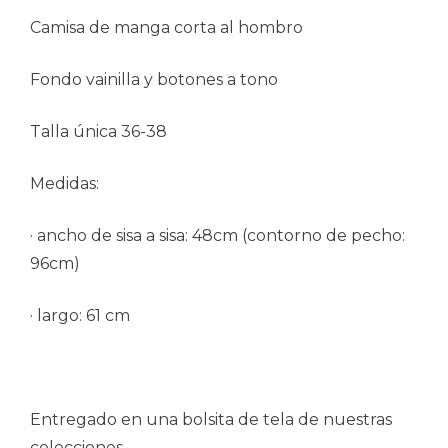
precio
precio
Camisa de manga corta al hombro
original
actual
era:
es:
Fondo vainilla y botones a tono
29.00€.
18.00€.
Talla única 36-38
Medidas:
· ancho de sisa a sisa: 48cm (contorno de pecho:
96cm)
· largo: 61 cm
Entregado en una bolsita de tela de nuestras
colecciones