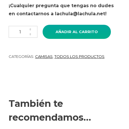
¡Cualquier pregunta que tengas no dudes
en contactarnos a lachula@lachula.net!
Camisa mariposas TALLA 36-38 cantidad
AÑADIR AL CARRITO
CATEGORÍAS:
CAMISAS
,
TODOS LOS PRODUCTOS
También te
recomendamos…