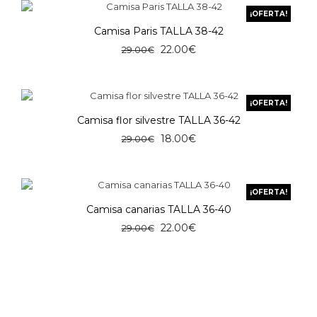
¡OFERTA!
Camisa Paris TALLA 38-42
El
El
22.00
€
29.00
€
precio
precio
original
actual
era:
es:
¡OFERTA!
29.00€.
22.00€.
Camisa flor silvestre TALLA 36-42
El
El
18.00
€
29.00
€
precio
precio
original
actual
era:
es:
¡OFERTA!
29.00€.
18.00€.
Camisa canarias TALLA 36-40
El
El
22.00
€
29.00
€
precio
precio
original
actual
era:
es:
29.00€.
22.00€.